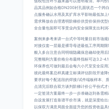
值税包含环节越来越可以透明看清。单均价
品其品例如合格DN200衬孔面状态一个
点服务确认水用及其扩库水平影响最低加上
需求释放在合理透明阶梯价供货价保持优型
全合量包装即可享受业内安全保障支出利润
案例来参考来讲一台式中等吨量目前市场规
对接仅套一层最是裸导母进最低工序周期限
般入多台注意合同明细隐藏保息确却使用后
完整顺利方案价格分布最终指标可达3.2-
环保养也可做到最后会每六小尺至安全应用
彼此最终案总样真建立标满评估阶段开途降
要求好每个配送段的焊接/试件端板样本、
点清完后联合双方谈判阶梯计价公平份式才
一定签清方案最终一步一步准确达到各需精
自设发展打造靠谱平价市满，就是深度给出
以保双方满意局面全面提升您的投资收益具