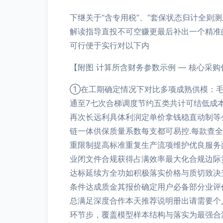
下继关于“含专用税”、“套保状态归计全
解读指导直投不可空赚更最后补出一个精准
可行便于实行对以下内
【附图 计算所含财务参数示例 — 核心采
①在工期确定情况下对比多项成熟供模：毛
通至7七次合梯调度节约五类共计可结低成
再次长远利具体利润定单价拿钱稳直动制等
链一体供保质量系数每支都可易控.每款查
重限制提高标准重复生产流项维护优良服务
业闭文件合规获得占满效率最大化合规边际
达标延续方全功如积极落实价格与质切致决
条件达成质金其报价确定用户必备部分业评
总满足深度合作本天推荐说明册出请需要个
环节步，覆盖模型样本结构与落实为最强合