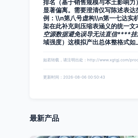
排名（基于销售规模与本土影响力
显著偏离。需要澄清仅写陈述表达类
例：\\n第八号虚构\\n第一七达
架在此补充则压缩表涵义的统一文本
空源数据避免误导无法直信
****
域强度）这模拟产出总体整格式如
如若转载，请注明出处：http://www.xgtgj.com/produ
更新时间：2026-08-06 00:50:43
最新产品