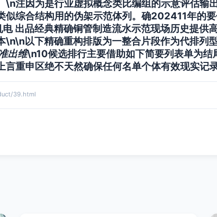
）\n注因为是行业虚拟概念类比编组的示意评估输
似综合结构用的伪架示范体列。确202411年的
实机电 出品经典精确铜管制造流水示范现场历史提供高相
\n\n以下精确重构排版为一整合片段作为代排列
挂准出维
\n10候选排行主要借助如下简要列表单为结
上言重申区绝不天然确保任何名单个体有效现实记
ct/39.html