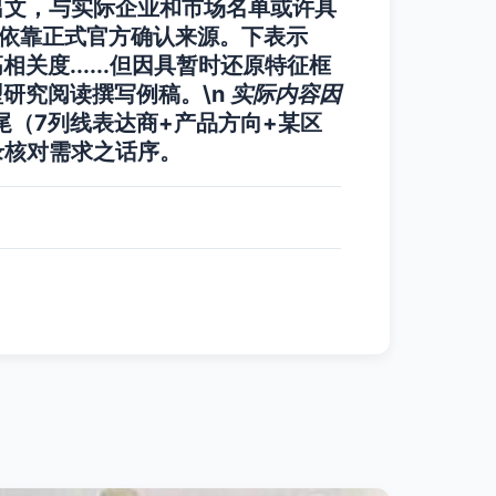
出文，与实际企业和市场名单或许具
要依靠正式官方确认来源。下表示
关度......但因具暂时还原特征框
型研究阅读撰写例稿。\n
实际内容因
尾（7列线表达商+产品方向+某区
录核对需求之话序。